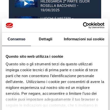
HILDEGARDA 2° PARTE (SUOR
ROSELLA BACCHINI)) -
19/06/2025
LUOGHI E MISTERI -
HILDEGARDA 1° PARTE (SUOR
ROSELLA BACCHINI)) -
12/06/2025
Consenso
Dettagli
Informazioni sui cookie
LUOGHI E MISTERI -
OSTEOPATIA 2° PARTE (DOMIZIA
TOTTI) - 05/06/2025
Questo sito web utilizza i cookie
Questo sito o gli strumenti terzi da questo utilizzati
impiega cookie tecnici di prima parte e cookie di terze
parti che non consentono l’identificazione personale
dell’utente. Utilizziamo i cookie per consentirti di avere la
migliore esperienza sul nostro sito ed un migliore
servizio. Per negare, acconsentire o limitare l’uso dei
cookie puoi impostare adeguatamente il tuo browser o
seguire le indicazioni qui contenute, che ti invitiamo in