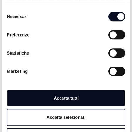
ogni caso a leggere per maggiori informazioni in materia
di trattamento dei dati personali.
ALTRE NOTIZIE
TUTTE LE NOTIZIE
Selezione
Necessari
del
consenso
Preferenze
Statistiche
Marketing
Accetta tutti
6 AGOSTO 2026
CALCIO: Cesena, ecco Debenedetti, "Ho accettato
subito, qui c’è grande ambizione" | VIDEO
Accetta selezionati
6 AGOSTO 2026