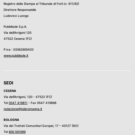
Registro della Stampa al Tribunale di Forli (n. 611/82)
Direttore Responsabile
Ludovico Luongo
Pubblisole S.p.A.
Via dell’Arrigoni 120
47522 Cesena (FC)
P.iva : 03362900403
www.pubblisole.it
SEDI
CESENA
Via dell’Arrigoni, 120 - 47522 (FC)
Tel
0547 419811
- Fax 0547 419898
redazione@teleromagna.it
BOLOGNA
Via dei Trattati Comunitari Europei, 17 – 40127 (BO)
Tel
800 591999