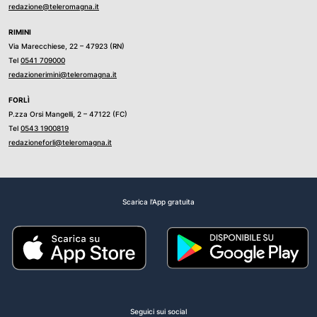
redazione@teleromagna.it
RIMINI
Via Marecchiese, 22 – 47923 (RN)
Tel
0541 709000
redazionerimini@teleromagna.it
FORLÌ
P.zza Orsi Mangelli, 2 – 47122 (FC)
Tel
0543 1900819
redazioneforli@teleromagna.it
Scarica l'App gratuita
Seguici sui social