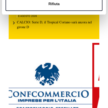
BASEBALL: Bologna e San Marino volano in
Rifiuta
semifinale scudetto
6 AGOSTO 2026
CALCIO: Serie D, il Tropical Coriano sarà ancora nel
girone D