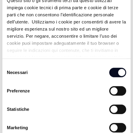
Questo sito o gli strumenti terzi da questo utilizzati
impiega cookie tecnici di prima parte e cookie di terze
parti che non consentono l’identificazione personale
dell’utente. Utilizziamo i cookie per consentirti di avere la
migliore esperienza sul nostro sito ed un migliore
servizio. Per negare, acconsentire o limitare l’uso dei
cookie puoi impostare adeguatamente il tuo browser o
seguire le indicazioni qui contenute, che ti invitiamo in
ogni caso a leggere per maggiori informazioni in materia
di trattamento dei dati personali.
Selezione
Necessari
del
8 AGOSTO 2026
consenso
CALCIO: Eccellenza, il Rimini riparte, esordio con la
Preferenze
Sammaurese
8 AGOSTO 2026
Statistiche
SPORT: Nasce Elephas Sport, nuova casa dell’atletica
cesenate | VIDEO
Marketing
8 AGOSTO 2026