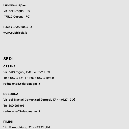
Pubblisole S.p.A.
Via dell’Arrigoni 120
47522 Cesena (FC)
P.iva : 03362900403
www.pubblisole.it
SEDI
CESENA
Via dell’Arrigoni, 120 - 47522 (FC)
Tel
0547 419811
- Fax 0547 419898
redazione@teleromagna.it
BOLOGNA
Via dei Trattati Comunitari Europei, 17 – 40127 (BO)
Tel
800 591999
redazione@teleromagna.it
RIMINI
Via Marecchiese, 22 – 47923 (RN)