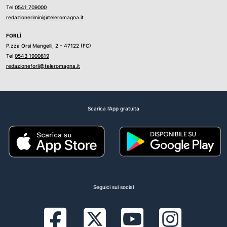
Tel
0541 709000
redazionerimini@teleromagna.it
FORLÌ
P.zza Orsi Mangelli, 2 – 47122 (FC)
Tel
0543 1900819
redazioneforli@teleromagna.it
Scarica l'App gratuita
Seguici sui social