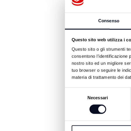
imprenditoriale precisa.
marchio tutelabile. Analogo
verde, giudicati privi di ca
Consenso
“Molti imprenditori non s
automaticamente una prote
Casanti e Paolo Migani, c
Questo sito web utilizza i c
corsa alla decarbonizzazio
Questo sito o gli strumenti te
tutela le idee, incentiva g
consentono l’identificazione p
nostro sito ed un migliore se
Il seminario offrirà alle a
tuo browser o seguire le indic
protezione dei diritti di 
materia di trattamento dei dat
mercato premia l’innovazi
Selezione
Organizzato a Ecomondo, 
Necessari
del
dove diritto, impresa e t
consenso
riconosciuta anche sul pian