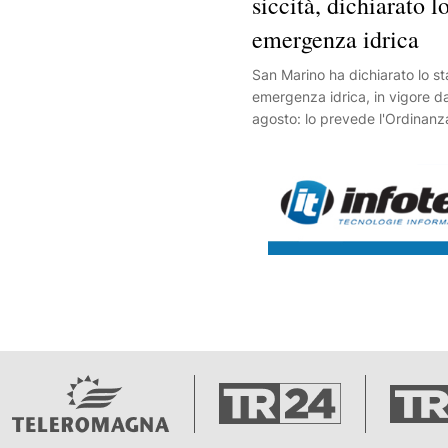
siccità, dichiarato lo
emergenza idrica
San Marino ha dichiarato lo st
emergenza idrica, in vigore d
agosto: lo prevede l'Ordinanz
2026, firmata dopo settimane
piogge, temperature elevate 
aumento, a cui si sono aggiunte
ai prelievi dal fiume Marecchi
Arpae Emilia-Romagna. L'obiet
una nota l'Azienda Autonoma d
Servizi Pubblici del Titano, è g
continuità dell'approvvigiona
idropotabile, dando priorità a
uso umano rispetto a ogni alt
Durante l'emergenza sarà viet
prati, orti e giardini, lavare piaz
scale e strade private, riempir
riversare acqua in cisterne e 