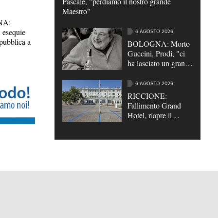
Pascale, "perdiamo il nostro grande
Maestro"
NA:
 esequie
6 AGOSTO 2026
pubblica a
BOLOGNA: Morto
Guccini, Prodi, "ci
ha lasciato un grande
poeta"
6 AGOSTO 2026
RICCIONE:
Fallimento Grand
Hotel, riapre il
parcheggio da 252
posti auto