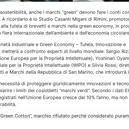
 sostenibilità, anche i marchi “green” devono fare i conti co
e. A ricordarlo è lo Studio Casanti Migani di Rimini, promoto
alla tutela di brevetti e marchi nella green economy, in pr
iera internazionale dell’ambiente e dell’economia circolare
oprietà Industriale e Green Economy – Tutela, Innovazione e
 metterà a confronto esperti di livello mondiale: Sergio Ri
nione Europea per la Proprietà Intellettuale), Yoshinari Oya
le per la Proprietà Intellettuale (WIPO) e Silvia Rossi, diret
tti e Marchi della Repubblica di San Marino, che introdurrà i
a necessità di proteggere giuridicamente innovazioni e tecno
iarire i limiti dei cosiddetti “marchi verdi”. Secondo i dati E
gistrati nell’Unione Europea cresce del 10% l’anno, ma non 
abilità.
“Green Cotton”, marchio rifiutato perché considerato pura
he i prodotti sono in cotone ecologico, senza identificare un