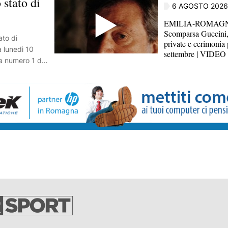
 stato di
6 AGOSTO 2026
EMILIA-ROMAG
Scomparsa Guccini,
ato di
private e cerimonia 
a lunedì 10
settembre | VIDEO
a numero 1 del
 di scarse
e consumi in
 le limitazioni
a disposte da
tivo, spiega in
i Stato per i
arantire la
mento
ll'acqua per
ro impiego.
ato innaffiare
zali, cortili,
e piscine,
pozzi e lavare