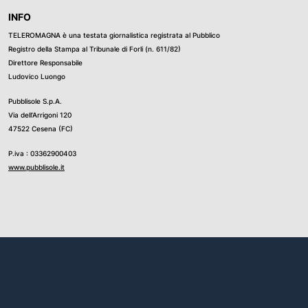
ti automatici
L''Azienda
INFO
i Pubblici -
TELEROMAGNA è una testata giornalistica registrata al Pubblico
 generale,
Registro della Stampa al Tribunale di Forli (n. 611/82)
torando
Direttore Responsabile
lla situazione
Ludovico Luongo
mpo ogni azione
Pubblisole S.p.A.
el servizio: la
Via dell’Arrigoni 120
appresenta
47522 Cesena (FC)
 per affrontare
 poco i
P.iva : 03362900403
ca contribuire
www.pubblisole.it
na risorsa
munità". Per
e sanzioni da
ne delle
 euro dalla
umatori e le
zioni vanno da
inoltre una
 euro per ogni