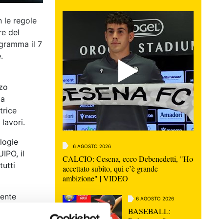
n le regole
re del
ogramma il 7
.
zzo
ma
trice
 lavori.
logie
6 AGOSTO 2026
UIPO, il
CALCIO: Cesena, ecco Debenedetti, "Ho
tutti
accettato subito, qui c’è grande
ambizione" | VIDEO
mente
6 AGOSTO 2026
’origine
BASEBALL: