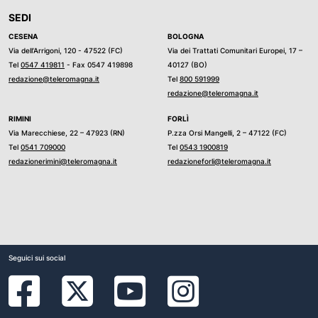
SEDI
CESENA
BOLOGNA
Via dell’Arrigoni, 120 - 47522 (FC)
Via dei Trattati Comunitari Europei, 17 –
Tel
0547 419811
- Fax 0547 419898
40127 (BO)
redazione@teleromagna.it
Tel
800 591999
redazione@teleromagna.it
RIMINI
FORLÌ
Via Marecchiese, 22 – 47923 (RN)
P.zza Orsi Mangelli, 2 – 47122 (FC)
Tel
0541 709000
Tel
0543 1900819
redazionerimini@teleromagna.it
redazioneforli@teleromagna.it
Seguici sui social