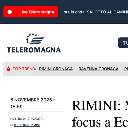
Live Teleromagna
ora in onda: SALOTTO AL CAMI
TOP TREND:
RIMINI CRONACA
RAVENNA CRONACA
R
RIMINI: M
6 NOVEMBRE 2025 -
15:59
focus a 
NOTIZIA DI
ATTUALITÀ
DI
REDAZIONE RIMINI