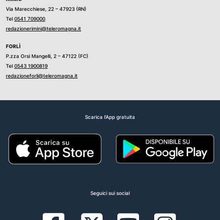
Via Marecchiese, 22 – 47923 (RN)
Tel
0541 709000
redazionerimini@teleromagna.it
FORLÌ
P.zza Orsi Mangelli, 2 – 47122 (FC)
Tel
0543 1900819
redazioneforli@teleromagna.it
Scarica l'App gratuita
Seguici sui social