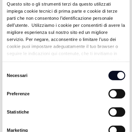
Questo sito o gli strumenti terzi da questo utilizzati
impiega cookie tecnici di prima parte e cookie di terze
parti che non consentono l’identificazione personale
BALAMONDOTV - 09/07/2025
dell’utente. Utilizziamo i cookie per consentirti di avere la
migliore esperienza sul nostro sito ed un migliore
servizio. Per negare, acconsentire o limitare l’uso dei
BALAMONDOTV - 02/07/2025
cookie puoi impostare adeguatamente il tuo browser o
seguire le indicazioni qui contenute, che ti invitiamo in
ogni caso a leggere per maggiori informazioni in materia
di trattamento dei dati personali.
Selezione
Necessari
del
consenso
Preferenze
Statistiche
ALTRE NOTIZIE
TUTTE LE NOTIZIE
Marketing