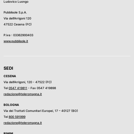
Ludovico Luongo
Pubblisole S.p.A.
Via dell’Arrigoni 120
47522 Cesena (FC)
P.iva : 03362900403
www.pubblisole.it
SEDI
CESENA
Via dell’Arrigoni, 120 - 47522 (FC)
Tel
0547 419811
- Fax 0547 419898
redazione@teleromagna.it
BOLOGNA
Via dei Trattati Comunitari Europei, 17 – 40127 (BO)
Tel
800 591999
redazione@teleromagna.it
RIMINI