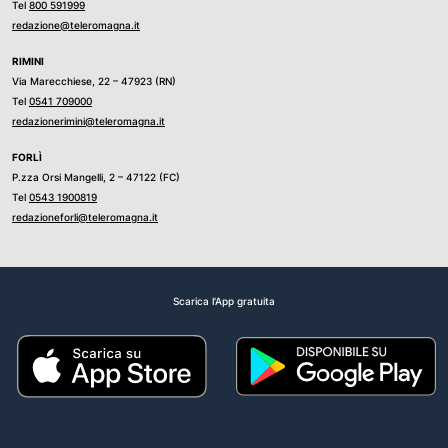
Tel
800 591999
redazione@teleromagna.it
RIMINI
Via Marecchiese, 22 – 47923 (RN)
Tel
0541 709000
redazionerimini@teleromagna.it
FORLÌ
P.zza Orsi Mangelli, 2 – 47122 (FC)
Tel
0543 1900819
redazioneforli@teleromagna.it
Scarica l'App gratuita