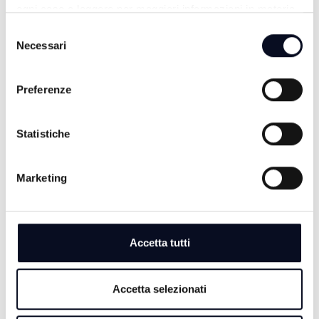
ogni caso a leggere per maggiori informazioni in materia
di trattamento dei dati personali.
Selezione
ALTRE NOTIZIE
TUTTE LE NOTIZIE
Necessari
del
consenso
Preferenze
Statistiche
Marketing
Accetta tutti
10 AGOSTO 2026
IMOLA: Camionista colpito da un malore, la Polizia
lo salva sulla A14
Accetta selezionati
10 AGOSTO 2026