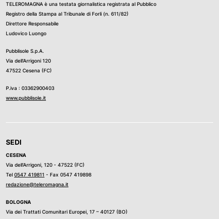
TELEROMAGNA è una testata giornalistica registrata al Pubblico
Registro della Stampa al Tribunale di Forli (n. 611/82)
Direttore Responsabile
Ludovico Luongo
Pubblisole S.p.A.
Via dell’Arrigoni 120
47522 Cesena (FC)
P.iva : 03362900403
www.pubblisole.it
SEDI
CESENA
Via dell’Arrigoni, 120 - 47522 (FC)
Tel
0547 419811
- Fax 0547 419898
redazione@teleromagna.it
BOLOGNA
Via dei Trattati Comunitari Europei, 17 – 40127 (BO)