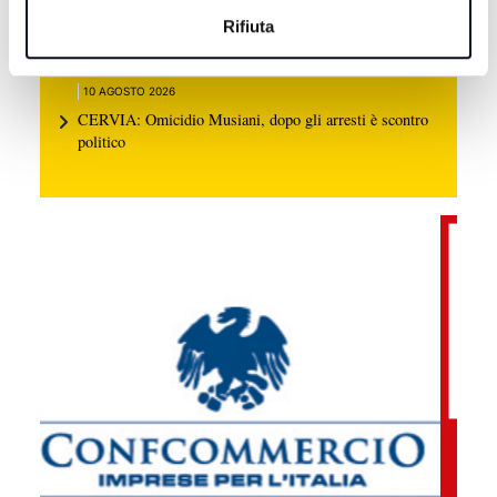
TENNIS: Errani e Melichar-Martinez volano in
Rifiuta
semifinale a Toronto
10 AGOSTO 2026
CERVIA: Omicidio Musiani, dopo gli arresti è scontro
politico