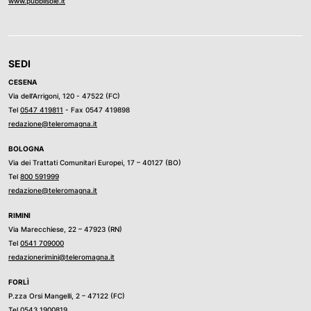
www.pubblisole.it
SEDI
CESENA
Via dell’Arrigoni, 120 - 47522 (FC)
Tel
0547 419811
- Fax 0547 419898
redazione@teleromagna.it
BOLOGNA
Via dei Trattati Comunitari Europei, 17 – 40127 (BO)
Tel
800 591999
redazione@teleromagna.it
RIMINI
Via Marecchiese, 22 – 47923 (RN)
Tel
0541 709000
redazionerimini@teleromagna.it
FORLÌ
P.zza Orsi Mangelli, 2 – 47122 (FC)
Tel
0543 1900819