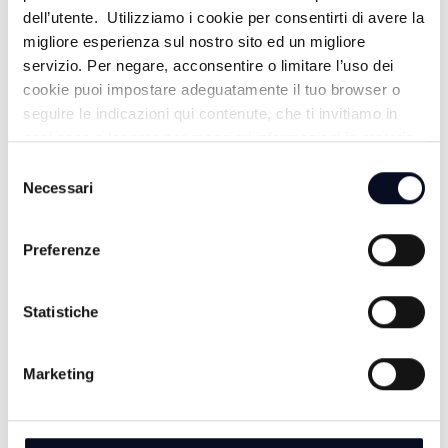
dell’utente. Utilizziamo i cookie per consentirti di avere la
migliore esperienza sul nostro sito ed un migliore
servizio. Per negare, acconsentire o limitare l’uso dei
cookie puoi impostare adeguatamente il tuo browser o
seguire le indicazioni qui contenute, che ti invitiamo in
ogni caso a leggere per maggiori informazioni in materia
di trattamento dei dati personali.
Selezione
Necessari
del
consenso
Preferenze
ALTRE NOTIZIE
TUTTE LE NOTIZIE
Statistiche
Marketing