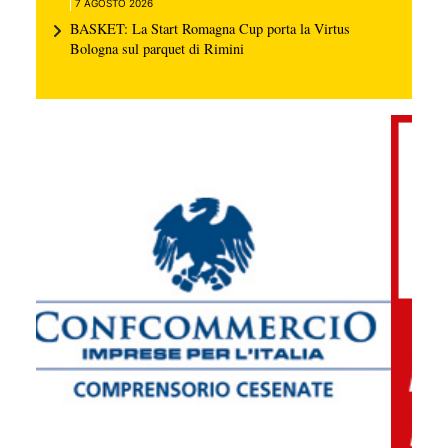
7 AGOSTO 2026
BASKET: La Start Romagna Cup porta la Virtus
Bologna sul parquet di Rimini