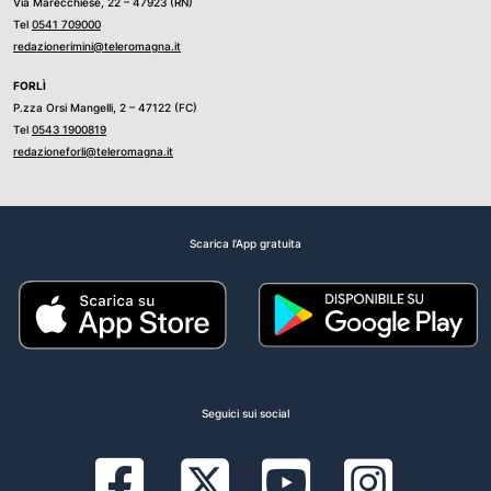
Via Marecchiese, 22 – 47923 (RN)
Tel
0541 709000
redazionerimini@teleromagna.it
FORLÌ
P.zza Orsi Mangelli, 2 – 47122 (FC)
Tel
0543 1900819
redazioneforli@teleromagna.it
Scarica l'App gratuita
Seguici sui social