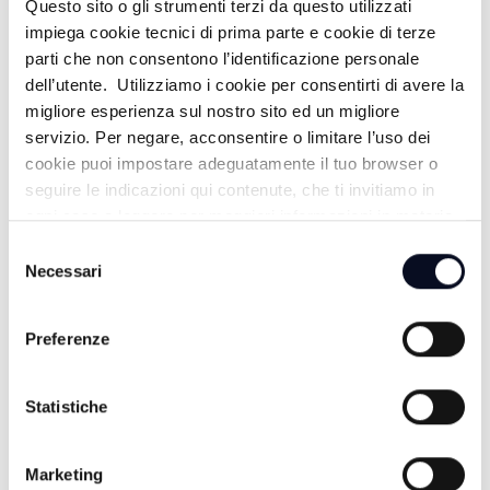
Questo sito o gli strumenti terzi da questo utilizzati
impiega cookie tecnici di prima parte e cookie di terze
LO GIURO SULLA TV -
parti che non consentono l’identificazione personale
28/03/2026
dell’utente. Utilizziamo i cookie per consentirti di avere la
migliore esperienza sul nostro sito ed un migliore
LO GIURO SULLA TV -
servizio. Per negare, acconsentire o limitare l’uso dei
21/03/2026
cookie puoi impostare adeguatamente il tuo browser o
seguire le indicazioni qui contenute, che ti invitiamo in
ogni caso a leggere per maggiori informazioni in materia
di trattamento dei dati personali.
Selezione
Necessari
del
consenso
Preferenze
Statistiche
ALTRE NOTIZIE
TUTTE LE NOTIZIE
Marketing