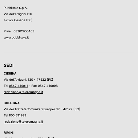
Pubblisole S.p.A.
Via dell’Arrigoni 120
47522 Cesena (FC)
P.iva : 03362900403
www.pubblisole.it
SEDI
CESENA
Via dell’Arrigoni, 120 - 47522 (FC)
Tel
0547 419811
- Fax 0547 419898
redazione@teleromagna.it
BOLOGNA
Via dei Trattati Comunitari Europei, 17 – 40127 (BO)
Tel
800 591999
redazione@teleromagna.it
RIMINI