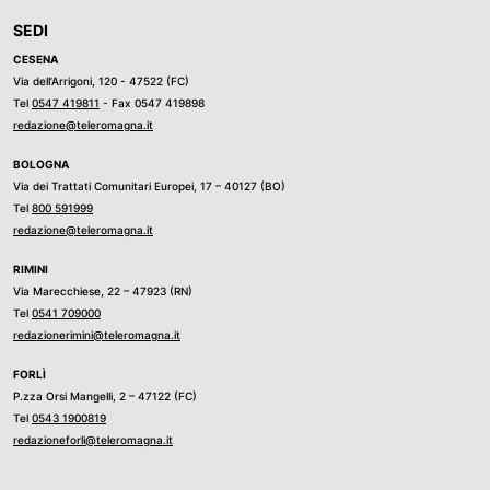
SEDI
CESENA
Via dell’Arrigoni, 120 - 47522 (FC)
Tel
0547 419811
- Fax 0547 419898
redazione@teleromagna.it
BOLOGNA
Via dei Trattati Comunitari Europei, 17 – 40127 (BO)
Tel
800 591999
redazione@teleromagna.it
RIMINI
Via Marecchiese, 22 – 47923 (RN)
Tel
0541 709000
redazionerimini@teleromagna.it
FORLÌ
P.zza Orsi Mangelli, 2 – 47122 (FC)
Tel
0543 1900819
redazioneforli@teleromagna.it