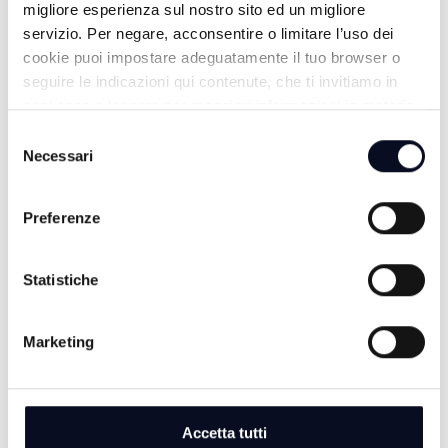
migliore esperienza sul nostro sito ed un migliore
servizio. Per negare, acconsentire o limitare l’uso dei
cookie puoi impostare adeguatamente il tuo browser o
seguire le indicazioni qui contenute, che ti invitiamo in
8 AGOSTO 2026
ogni caso a leggere per maggiori informazioni in materia
CALCIO: Ravenna, si comincia a Benevento,
di trattamento dei dati personali.
Selezione
"Dobbiamo farci trovare pronti" | VIDEO
Necessari
del
8 AGOSTO 2026
consenso
GALLIPOLI: Ragazzo 19enne morto in mare, era nipote
Preferenze
consigliera E-R Elena Ugolini
8 AGOSTO 2026
Statistiche
MOTORI: Ottimo rientro per Bezzecchi, è terzo nella
Sprint di Silverstone
Marketing
Accetta tutti