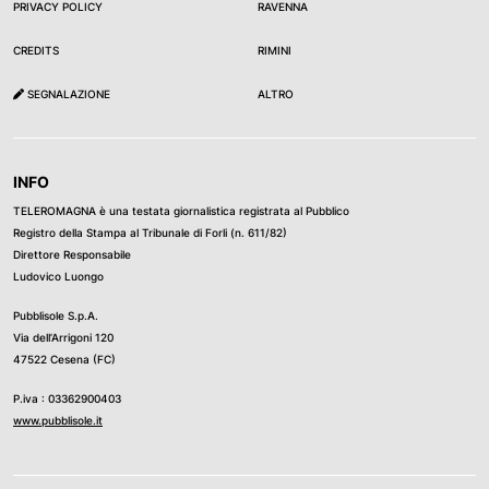
PRIVACY POLICY
RAVENNA
CREDITS
RIMINI
SEGNALAZIONE
ALTRO
INFO
TELEROMAGNA è una testata giornalistica registrata al Pubblico
Registro della Stampa al Tribunale di Forli (n. 611/82)
Direttore Responsabile
Ludovico Luongo
Pubblisole S.p.A.
Via dell’Arrigoni 120
47522 Cesena (FC)
P.iva : 03362900403
www.pubblisole.it