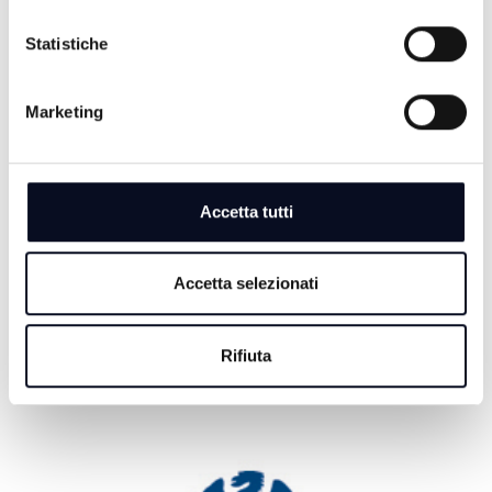
Statistiche
6 AGOSTO 2026
CALCIO: Cesena, ecco Debenedetti, "Ho accettato
Marketing
subito, qui c’è grande ambizione" | VIDEO
6 AGOSTO 2026
BASEBALL: Bologna e San Marino volano in
semifinale scudetto
Accetta tutti
6 AGOSTO 2026
Accetta selezionati
CALCIO: Serie D, il Tropical Coriano sarà ancora nel
girone D
Rifiuta