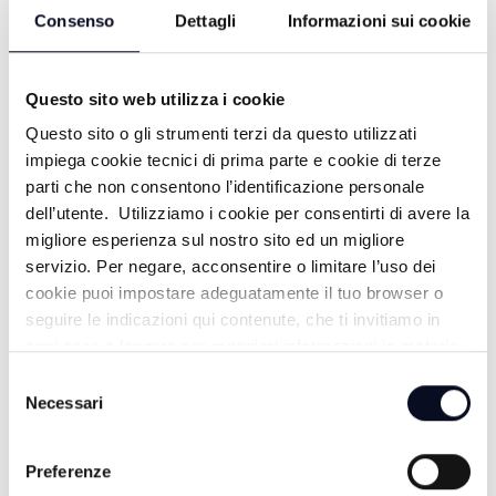
Consenso
Dettagli
Informazioni sui cookie
Questo sito web utilizza i cookie
Questo sito o gli strumenti terzi da questo utilizzati
impiega cookie tecnici di prima parte e cookie di terze
parti che non consentono l’identificazione personale
dell’utente. Utilizziamo i cookie per consentirti di avere la
ALTRE NOTIZIE
TUTTE LE NOTIZIE
migliore esperienza sul nostro sito ed un migliore
servizio. Per negare, acconsentire o limitare l’uso dei
cookie puoi impostare adeguatamente il tuo browser o
seguire le indicazioni qui contenute, che ti invitiamo in
ogni caso a leggere per maggiori informazioni in materia
di trattamento dei dati personali.
Selezione
Necessari
del
consenso
Preferenze