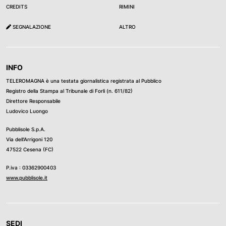
CREDITS
RIMINI
SEGNALAZIONE
ALTRO
INFO
TELEROMAGNA è una testata giornalistica registrata al Pubblico
Registro della Stampa al Tribunale di Forli (n. 611/82)
Direttore Responsabile
Ludovico Luongo
Pubblisole S.p.A.
Via dell’Arrigoni 120
47522 Cesena (FC)
P.iva : 03362900403
www.pubblisole.it
SEDI