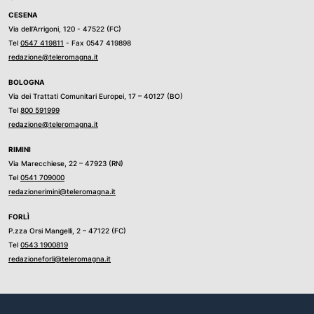
CESENA
Via dell’Arrigoni, 120 - 47522 (FC)
Tel
0547 419811
- Fax 0547 419898
redazione@teleromagna.it
BOLOGNA
Via dei Trattati Comunitari Europei, 17 – 40127 (BO)
Tel
800 591999
redazione@teleromagna.it
RIMINI
Via Marecchiese, 22 – 47923 (RN)
Tel
0541 709000
redazionerimini@teleromagna.it
FORLÌ
P.zza Orsi Mangelli, 2 – 47122 (FC)
Tel
0543 1900819
redazioneforli@teleromagna.it