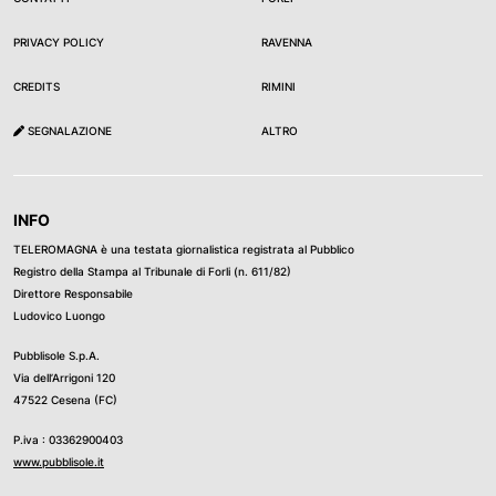
PRIVACY POLICY
RAVENNA
CREDITS
RIMINI
SEGNALAZIONE
ALTRO
INFO
TELEROMAGNA è una testata giornalistica registrata al Pubblico
Registro della Stampa al Tribunale di Forli (n. 611/82)
Direttore Responsabile
Ludovico Luongo
Pubblisole S.p.A.
Via dell’Arrigoni 120
47522 Cesena (FC)
P.iva : 03362900403
www.pubblisole.it