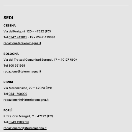
SEDI
CESENA
Via dell’Arrigoni, 120 - 47522 (FC)
Tel
0547 419811
- Fax 0547 419898
redazione@teleromagna.it
BOLOGNA
Via dei Trattati Comunitari Europei, 17 – 40127 (BO)
Tel
800 591999
redazione@teleromagna.it
RIMINI
Via Marecchiese, 22 – 47923 (RN)
Tel
0541 709000
redazionerimini@teleromagna.it
FORLÌ
P.zza Orsi Mangelli, 2 – 47122 (FC)
Tel
0543 1900819
redazioneforli@teleromagna.it