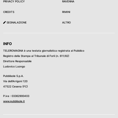
PRIVACY POLICY
RAVENNA
CREDITS
RIMINI
SEGNALAZIONE
ALTRO
INFO
TELEROMAGNA è una testata giornalistica registrata al Pubblico
Registro della Stampa al Tribunale di Forli (n. 611/82)
Direttore Responsabile
Ludovico Luongo
Pubblisole S.p.A.
Via dell’Arrigoni 120
47522 Cesena (FC)
P.iva : 03362900403
www.pubblisole.it