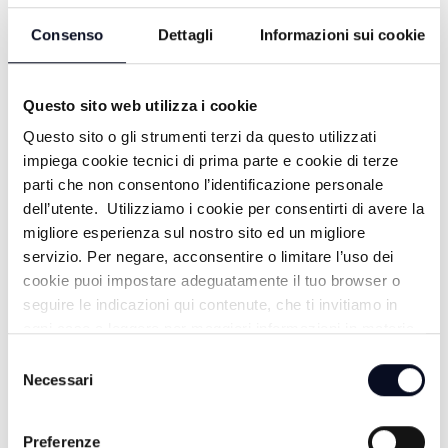
Consenso
Dettagli
Informazioni sui cookie
Questo sito web utilizza i cookie
Questo sito o gli strumenti terzi da questo utilizzati
impiega cookie tecnici di prima parte e cookie di terze
DA TELEROMAGNA
parti che non consentono l’identificazione personale
dell’utente. Utilizziamo i cookie per consentirti di avere la
migliore esperienza sul nostro sito ed un migliore
BALAMONDOTV - 16/07/2025
servizio. Per negare, acconsentire o limitare l’uso dei
cookie puoi impostare adeguatamente il tuo browser o
seguire le indicazioni qui contenute, che ti invitiamo in
BALAMONDOTV - 09/07/2025
ogni caso a leggere per maggiori informazioni in materia
di trattamento dei dati personali.
Selezione
Necessari
BALAMONDOTV - 02/07/2025
del
consenso
Preferenze