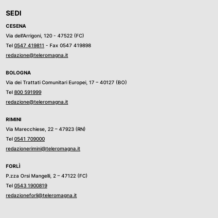
SEDI
CESENA
Via dell’Arrigoni, 120 - 47522 (FC)
Tel
0547 419811
- Fax 0547 419898
redazione@teleromagna.it
BOLOGNA
Via dei Trattati Comunitari Europei, 17 – 40127 (BO)
Tel
800 591999
redazione@teleromagna.it
RIMINI
Via Marecchiese, 22 – 47923 (RN)
Tel
0541 709000
redazionerimini@teleromagna.it
FORLÌ
P.zza Orsi Mangelli, 2 – 47122 (FC)
Tel
0543 1900819
redazioneforli@teleromagna.it