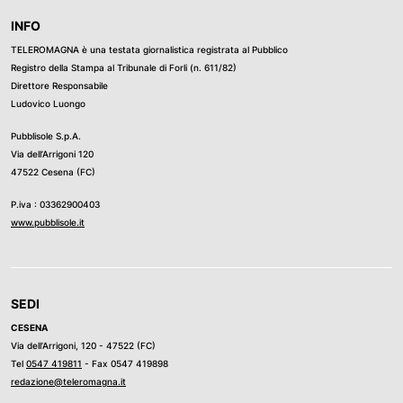
INFO
TELEROMAGNA è una testata giornalistica registrata al Pubblico
Registro della Stampa al Tribunale di Forli (n. 611/82)
Direttore Responsabile
Ludovico Luongo
Pubblisole S.p.A.
Via dell’Arrigoni 120
47522 Cesena (FC)
P.iva : 03362900403
www.pubblisole.it
SEDI
CESENA
Via dell’Arrigoni, 120 - 47522 (FC)
Tel
0547 419811
- Fax 0547 419898
redazione@teleromagna.it