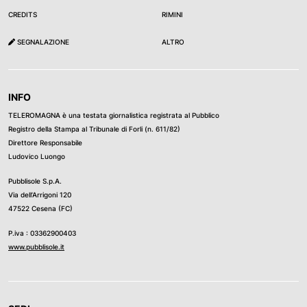
CREDITS
RIMINI
SEGNALAZIONE
ALTRO
INFO
TELEROMAGNA è una testata giornalistica registrata al Pubblico
Registro della Stampa al Tribunale di Forli (n. 611/82)
Direttore Responsabile
Ludovico Luongo
Pubblisole S.p.A.
Via dell’Arrigoni 120
47522 Cesena (FC)
P.iva : 03362900403
www.pubblisole.it