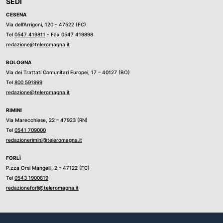
SEDI
CESENA
Via dell’Arrigoni, 120 - 47522 (FC)
Tel
0547 419811
- Fax 0547 419898
redazione@teleromagna.it
BOLOGNA
Via dei Trattati Comunitari Europei, 17 – 40127 (BO)
Tel
800 591999
redazione@teleromagna.it
RIMINI
Via Marecchiese, 22 – 47923 (RN)
Tel
0541 709000
redazionerimini@teleromagna.it
FORLÌ
P.zza Orsi Mangelli, 2 – 47122 (FC)
Tel
0543 1900819
redazioneforli@teleromagna.it