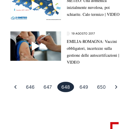
METEO: Una domenica
inizialmente nuvolosa, poi
schiarite. Calo termico | VIDEO
19 AGOSTO 2017
EMILIA-ROMAGNA: Vaccini
obbligatori, incertezze sulla
gestione delle autocertifcazioni |
VIDEO
Prima pagina
Pagina 646
Pagina 647
Pagina 648
Pagina 649
Pagina 65
Ultim
646
647
648
649
650