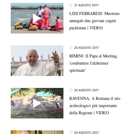
contribuire concretamente a preservare una risorsa
21 AGOSTO 2017
fondamentale per l'intera comunità". Per chi viola i
LIDI FERRARESI: Muoiono
divieti sono previste sanzioni da 150 euro per la prima
annegati due giovani cugini
infrazione delle utenze domestiche fino a mille euro
pachistani | VIDEO
dalla terza in poi; per i grandi consumatori e le utenze
non domestiche le sanzioni vanno da 500 a duemila
euro. Scatterà inoltre una maggiorazione tariffaria di 20
20 AGOSTO 2017
euro per ogni metro cubo consumato oltre i 30 mensili
RIMINI: Il Papa al Meeting,
dalle utenze domestiche.
'combattere l'alzheimer
spirituale'
20 AGOSTO 2017
RAVENNA: A Rontana il sito
archeologico più importante
della Regione | VIDEO
20 AGOSTO 2017