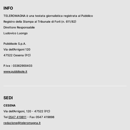
INFO
TELEROMAGNA è una testata giornalistica registrata al Pubblico
Registro della Stampa al Tribunale di Forli (n. 611/82)
Direttore Responsabile
Ludovico Luongo
Pubblisole S.p.A.
Via dell’Arrigoni 120
47522 Cesena (FC)
P.iva : 03362900403
www.pubblisole.it
SEDI
CESENA
Via dell’Arrigoni, 120 - 47522 (FC)
Tel
0547 419811
- Fax 0547 419898
redazione@teleromagna.it